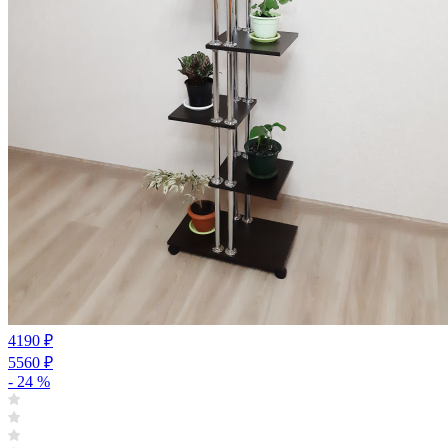
4190
₽
5560
₽
- 24 %