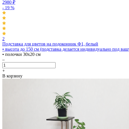
2980
₽
- 19 %
2
Подставка для цветов на подоконник Ф1, белый
• высота до 150 см
(подставка делается индивидуально под вашу
• полочки 30х20 см
–
+
В корзину