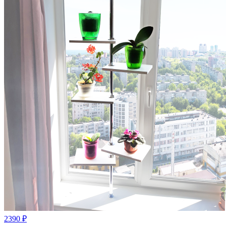
2390
₽